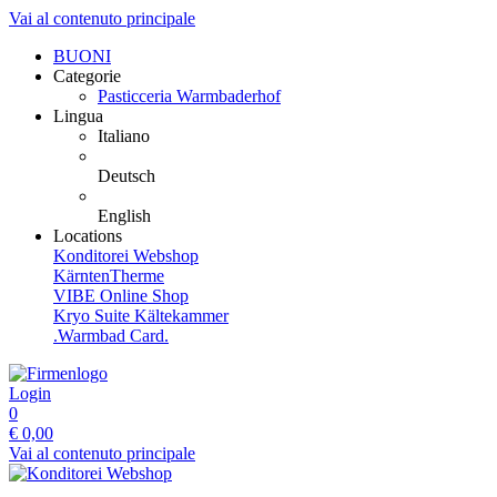
Vai al contenuto principale
BUONI
Categorie
Pasticceria Warmbaderhof
Lingua
Italiano
Deutsch
English
Locations
Konditorei Webshop
KärntenTherme
VIBE Online Shop
Kryo Suite Kältekammer
.Warmbad Card.
Login
0
€
0,00
Vai al contenuto principale