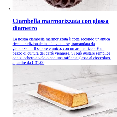
Ciambella marmorizzata con glassa
diametro
La nostra ciambella marmorizzata è cotta secondo un'antica
ricetta tradizionale in stile viennese, tramandata da
generazioni. Il sapore è unico, con un aroma ricco. È un
pezzo di cultura del caffè viennese. Si può gustare semplice
con zucchero a velo o con una raffinata glassa al cioccolato.
a partire da
€
31,00