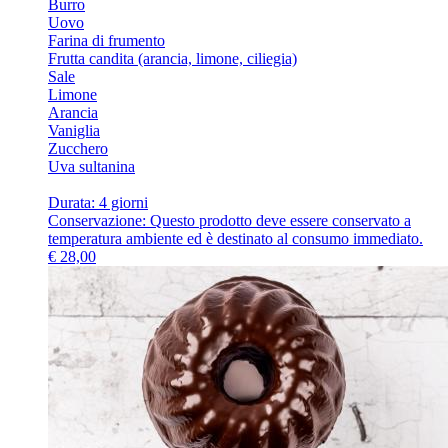
Burro
Uovo
Farina di frumento
Frutta candita (arancia, limone, ciliegia)
Sale
Limone
Arancia
Vaniglia
Zucchero
Uva sultanina
Durata: 4 giorni
Conservazione: Questo prodotto deve essere conservato a
temperatura ambiente ed è destinato al consumo immediato.
€
28,00