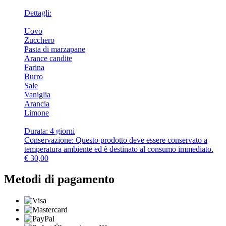
Dettagli:
Uovo
Zucchero
Pasta di marzapane
Arance candite
Farina
Burro
Sale
Vaniglia
Arancia
Limone
Durata: 4 giorni
Conservazione: Questo prodotto deve essere conservato a
temperatura ambiente ed è destinato al consumo immediato.
€
30,00
Metodi di pagamento