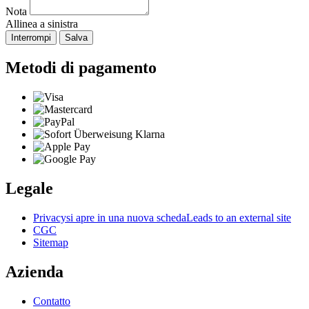
Nota
Allinea a sinistra
Interrompi
Salva
Metodi di pagamento
Legale
Privacy
si apre in una nuova scheda
Leads to an external site
CGC
Sitemap
Azienda
Contatto