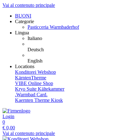
Vai al contenuto principale
BUONI
Categorie
Pasticceria Warmbaderhof
Lingua
Italiano
Deutsch
English
Locations
Konditorei Webshop
KärntenTherme
VIBE Online Shop
Kryo Suite Kältekammer
.Warmbad Card.
Kaernten Therme Kiosk
Login
0
€
0,00
Vai al contenuto principale